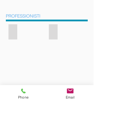
PROFESSIONISTI
AVV. ANNA ROSSOMANDO
AVV. GIUSEPPINA SOLLAZZO
Phone
Email
AVV. ANGELO PANZA
AVV. ANTONIO ROSSOMANDO